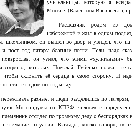
учительницы, которую я всегд
Москве. (Валентина Васильевна, пр
Рассказчик родом из до
набережной и жил в одном подъез
, школьником, он вышел во двор и увидел, что на 
 и поет под гитару блатные песни. Пели, надо сказ
 повзрослев, он узнал, что этими «хулиганами» б
Высоцкого, которых Николай Губенко позвал пе
 чтобы склонить её сердце в свою сторону. И надо
е он стал соседом по подъезду.
 переживала разные, и люди разделились по лагерям, 
епутат Мосгордумы от КПРФ, человек с определен
племянник отсидел по громкому делу о беспорядках 
ё понимание ситуации. Взгляды, мягко говоря, не