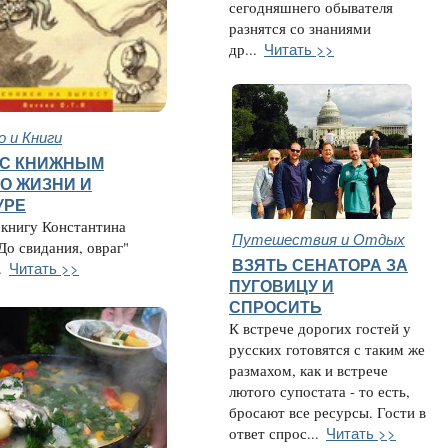
сегодняшнего обывателя
разнятся со знаниями
Читать >>
др...
 и Книги
 С КНИЖНЫМ
О ЖИЗНИ И
УРЕ
 книгу Константина
Путешествия и Отдых
До свидания, овраг"
ВЗЯТЬ СЕНАТОРА ЗА
Читать >>
.
ПУГОВИЦУ И
СПРОСИТЬ
К встрече дорогих гостей у
русских готовятся с таким же
размахом, как и встрече
лютого супостата - то есть,
бросают все ресурсы. Гости в
Читать >>
ответ спрос...