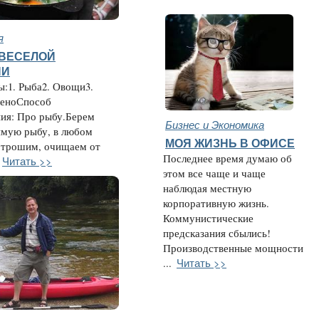
я
 ВЕСЕЛОЙ
ИИ
:1. Рыба2. Овощи3.
леноСпособ
ния: Про рыбу.Берем
Бизнес и Экономика
мую рыбу, в любом
МОЯ ЖИЗНЬ В ОФИСЕ
потрошим, очищаем от
Последнее время думаю об
Читать >>
этом все чаще и чаще
наблюдая местную
корпоративную жизнь.
Коммунистические
предсказания сбылись!
Производственные мощности
Читать >>
...