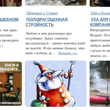
Здоровье и Спорт
Еда и Кухн
ЛШЕБНОМ
ПОЛУДРАГОЦЕННАЯ
УХА ДЛЯ
СТРОЙНОСТЬ
КОМПАН
, как царь-
Ингредиенты
Люблю я эти разговоры про
игрушки
Водка4. По
похудание. Таких советов
из проводить
приготовле
наслушаешься – прямо комедии-клаб
>>
любую люби
на выезде. Я-то наивно думала, что
случае ее 
надо следить за ...
Читать >>
чешуи, из...