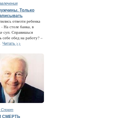
звлечения
мужчины. Только
записывать
пились отвезти ребенка
 - На столе банка, в
е суп. Справишься
ь себе обед на работу? –
Читать >>
.
и Спорт
И СМЕРТЬ