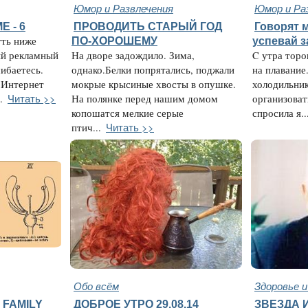
Юмор и Развлечения
Юмор и Ра
 - 6
ПРОВОДИТЬ СТАРЫЙ ГОД
Говорят 
уть ниже
ПО-ХОРОШЕМУ
успевай 
ый рекламный
На дворе задождило. Зима,
C утра торо
шибаетесь.
однако.Белки попрятались, поджали
на плавание.
 Интернет
мокрые крысиные хвосты в опушке.
холодильник
Читать >>
.
На полянке перед нашим домом
организоват
копошатся мелкие серые
спросила я..
Читать >>
птич...
Обо всём
Здоровье 
 FAMILY
ДОБРОЕ УТРО 29.08.14
ЗВЕЗДА 