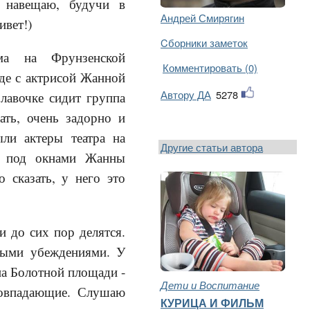
а навещаю, будучи в
Андрей Смирягин
ивет!)
Cборники заметок
ма на Фрунзенской
Комментировать (0)
де с актрисой Жанной
Автору ДА
5278
лавочке сидит группа
ать, очень задорно и
ыли актеры театра на
Другие статьи автора
ть под окнами Жанны
 сказать, у него это
и до сих пор делятся.
ными убеждениями. У
на Болотной площади -
Дети и Воспитание
 совпадающие. Слушаю
КУРИЦА И ФИЛЬМ