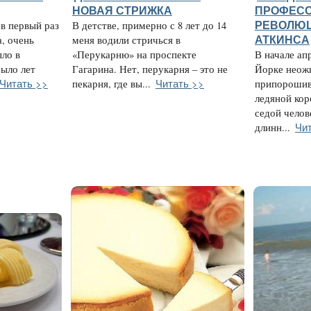
НОВАЯ СТРИЖКА
ПРОФЕС
 в первый раз
В детстве, примерно с 8 лет до 14
РЕВОЛЮЦ
, очень
меня водили стричься в
АТКИНСА
ло в
«Перукарню» на проспекте
В начале ап
было лет
Гагарина. Нет, перукарня – это не
Йорке неожи
Читать >>
Читать >>
пекарня, где вы...
припорошив
ледяной кор
седой челов
Чи
длинн...