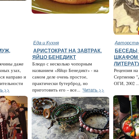
Еда и Кухня
Авторство
МУЖ,
АРИСТОКРАТ НА ЗАВТРАК.
БЕСЕДЫ
ЯЙЦО БЕНЕДИКТ
ШКАФОМ 
ужчины даже
Блюдо с несколько чопорным
ЛИТЕРАТ
чных узах,
названием «Яйцо Бенедикт» - на
Рецензия на
ся направо и
самом деле очень простое,
Сергиенко "
вительности
практически бутерброд, но
ОГИ, 2002 ..
ь >>
Читать >>
приготовить его – все...