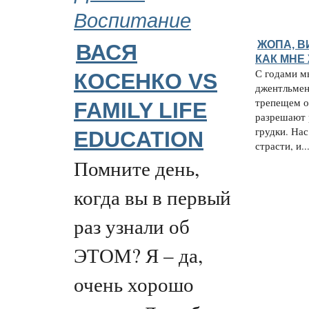
Воспитание
ЖОПА, В
ВАСЯ
КАК МНЕ
С годами м
КОСЕНКО VS
джентльмен
трепещем о
FAMILY LIFE
разрешают 
грудки. Нас
EDUCATION
страсти, и..
Помните день,
когда вы в первый
раз узнали об
ЭТОМ? Я – да,
очень хорошо