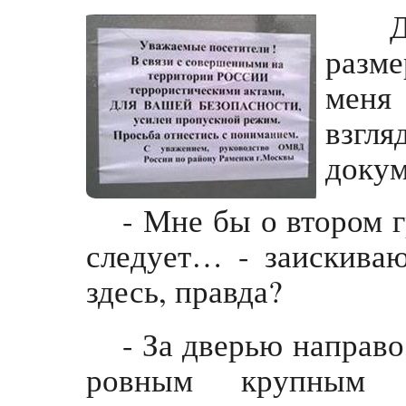
Де
разме
меня
взгл
докум
- Мне бы о втором 
следует… - заискива
здесь, правда?
- За дверью направо
ровным крупным 