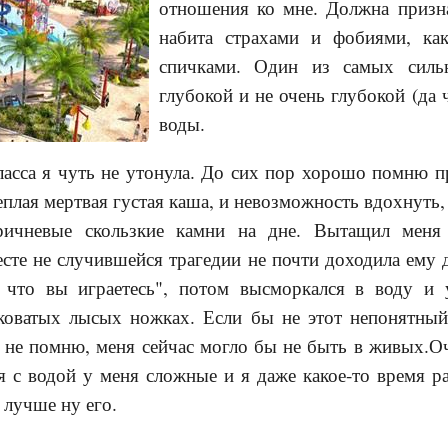
отношения ко мне. Должна призна
набита страхами и фобиями, ка
спичками. Один из самых силь
глубокой и не очень глубокой (да 
воды.
ласса я чуть не утонула. До сих пор хорошо помню 
теплая мертвая густая каша, и невозможность вдохнуть
ичневые скользкие камни на дне. Вытащил меня
есте не случившейся трагедии не почти доходила ему 
 что вы играетесь", потом высморкался в воду и 
нковатых лысых ножках. Если бы не этот непонятный
 не помню, меня сейчас могло бы не быть в живых.Оч
 с водой у меня сложные и я даже какое-то время р
 лучше ну его.