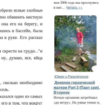
мая 2006 года мы проснулись
Читать >>
в пит...
обрело ясные злобные
ктно обвинить местную
она его на берегу, и
вшись в бассейн, была
 в руке. Его рассказ
 скрести на груди..."и
. ну, думаю, все, яйца
Юмор и Развлечения
, сколько необходимо
Дневник героической
матери Part 3 (Парт сри).
сель.
Вторник
казался один из самых
Ночью организм затребовал
 его в том, что вокруг
«до ветру». На улице темно и,