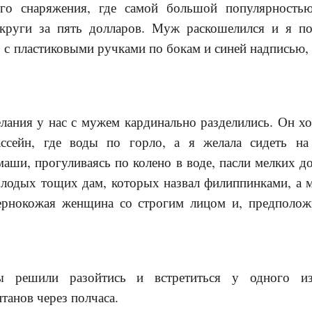
ного снаряжения, где самой большой популярность
 круги за пять долларов. Муж раскошелился и я п
 с пластиковыми ручками по бокам и синей надписью
ания у нас с мужем кардинально разделились. Он хо
ссейн, где воды по горло, а я желала сидеть н
маши, прогуливаясь по колено в воде, пасли мелких 
олодых тощих дам, которых назвал филиппинками, а м
ернокожая женщина со строгим лицом и, предполож
ы решили разойтись и встретиться у одного и
анов через полчаса.