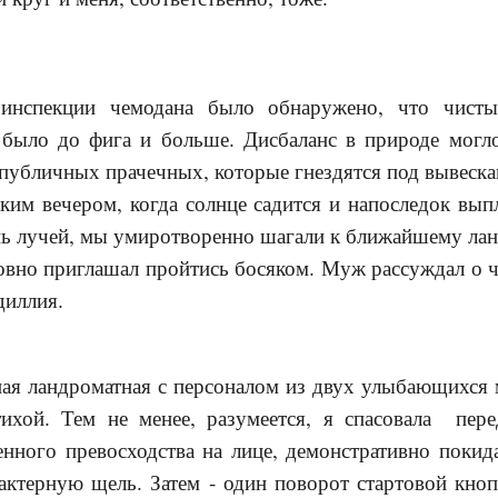
инспекции чемодана было обнаружено, что чисты
 было до фига и больше. Дисбаланс в природе могло
публичных прачечных, которые гнездятся под вывеск
ким вечером, когда солнце садится и напоследок выпл
нь лучей, мы умиротворенно шагали к ближайшему лан
овно приглашал пройтись босяком. Муж рассуждал о ч
диллия.
ая ландроматная с персоналом из двух улыбающихся
ихой. Тем не менее, разумеется, я спасовала пер
нного превосходства на лице, демонстративно покид
актерную щель. Затем - один поворот стартовой кноп