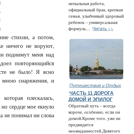
й
непыльная работа,
официальный брак, крепкая
ь
семья, улыбчивый здоровый
я
ребенок – универсальная
и
Читать >>
формула,...
ние стихии, а потом,
ке ничего не воруют,
ни поднимут меня над
адоел повторяющийся
есте не было! Я ясно
о мною снаряжения, и
Путешествия и Отдых
ЧАСТЬ 11 ДОРОГА
которая плескалась,
ДОМОЙ И ЭПИЛОГ
 но сердце мое екнуло
Обратный путь – всегда
короче, особенно, если он
ка не понимал ни слова
домой.Кроме того, уже не
предвидится
неожиданностей.Девятого