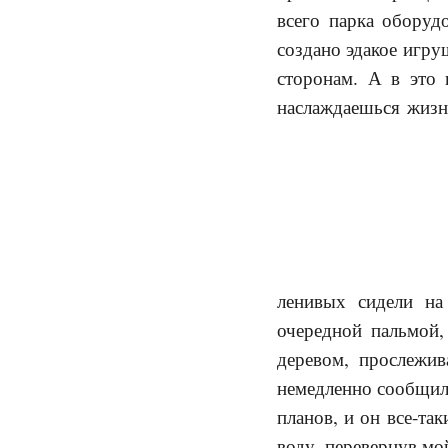
всего парка оборуд
создано эдакое игру
сторонам. А в это 
наслаждаешься жизн
ленивых сидели на 
очередной пальмой,
деревом, прослежив
немедленно сообщила
планов, и он все-та
воду, перевернув мой