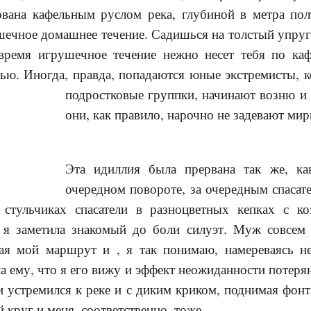
ована кафельным руслом река, глубиной в метра пол
шечное домашнее течение. Садишься на толстый упруг
время игрушечное течение нежно несет тебя по ка
ью. Иногда, правда, попадаются юные экстремисты, к
подростков
ые группки, начинают возню и 
они, как правило, нарочно не задевают м
Эта идиллия была прервана так же, к
очередном повороте, за очередным спасате
стульчиках спасатели в разноцветных кепках с ко
 я заметила знакомый до боли силуэт. Муж совсем 
ая мой маршрут и , я так понимаю, намереваясь н
 ему, что я его вижу и эффект неожиданности потерян
ки устремился к реке и с диким криком, поднимая фон
 круг и меня, соответственно, тоже.