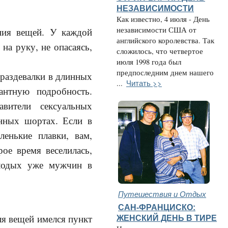
НЕЗАВИСИМОСТИ
Как известно, 4 июля - День
независимости США от
ния вещей. У каждой
английского королевства. Так
на руку, не опасаясь,
сложилось, что четвертое
июля 1998 года был
предпоследним днем нашего
 раздевалки в длинных
Читать >>
...
антную подробность.
авители сексуальных
нных шортах. Если в
енькие плавки, вам,
ое время веселилась,
олодых уже мужчин в
Путешествия и Отдых
САН-ФРАНЦИСКО:
ля вещей имелся пункт
ЖЕНСКИЙ ДЕНЬ В ТИРЕ