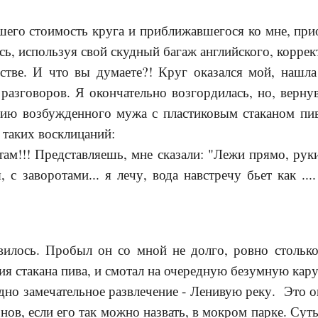
шего стоимость круга и приближавшегося ко мне, при
сь, используя свой скудный багаж английского, корре
стве. И что вы думаете?! Круг оказался мой, нашла 
разговоров. Я окончательно возгордилась, но, верну
нию возбужденного мужа с пластиковым стаканом пива
 таких восклицаний:
там!!! Представляешь, мне сказали: "Лежи прямо, руки
я, с заворотами... я лечу, вода навстречу бьет как ...
вилось. Пробыл он со мной не долго, ровно столько
я стакана пива, и смотал на очередную безумную кару
дно замечательное развлечение - Ленивую реку. Это о
ов, если его так можно назвать, в мокром парке. Суть