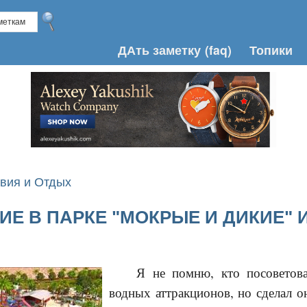
ДАть заметку
(faq)
Топики
вия и Отдых
Е В ПАРКЕ "МОКРЫЕ И ДИКИЕ"
Я не помню, кто посоветова
водных аттракционов, но сделал о