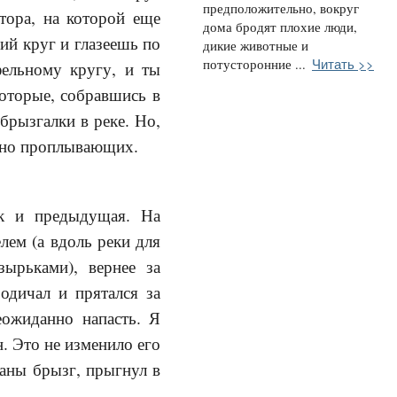
предположительно, вокруг
тора, на которой еще
дома бродят плохие люди,
ий круг и глазеешь по
дикие животные и
Читать >>
потусторонние ...
фельному кругу, и ты
оторые, собравшись в
брызгалки в реке. Но,
ирно проплывающих.
ак и предыдущая. На
лем (а вдоль реки для
зырьками), вернее за
одичал и прятался за
еожиданно напасть. Я
. Это не изменило его
таны брызг, прыгнул в