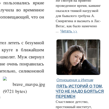
Не смотря на приятно
ю пользовались яркие
проведенное время, каякинг
олучила во временное
оказался тяжкой нагрузкой
для бывалого гребуна А.
, оповещающей, что он
Смирягина и вызжать в Лас-
Вегас, как было намечено
Читать >>
...
тел лететь с безумной
а круге в ближайшем
дошколят. Муж свернул
не очень понравилась
ительно, силиконовой
Отношения и Интим
ПЯТЬ ИСТОРИЙ О ТОМ,
ЧТО НЕ НАДО БОЯТЬСЯ
з
ПЕРЕМЕН
Счастливое детство,
престижный институт,