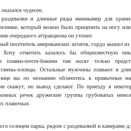
 оказался чудесен.
 раздевалки и длинные ряды миникамер для хране
резинке, который можно было прицепить на ногу или 
ния очередного аттракциона он утонит.
ый посетитель американских штатов, гордо вышел из
 Хочу отметить казалось бы общеизвестную пик
 плавки-почти-бикини там носят только предст
тсмены-пловцы. Остальные мужчины плавают в дли
анице вы по незнанию облачитесь в привычные мал
 не скажут, но вывод сделают. По приезду я некотор
ковных речек дружеские группы грубоватых нем
х плавочках.
ого солнцем парка, рядом с раздевалкой и камерами д