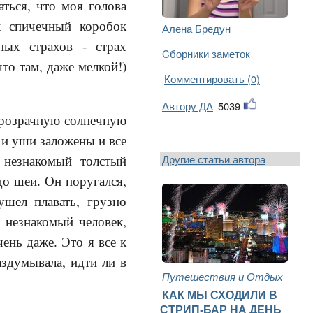
ться, что моя голова
к спичечный коробок
Алена Бредун
ных страхов - страх
Cборники заметок
что там, даже мелкой!)
Комментировать (0)
Автору ДА
5039
прозрачную солнечную
, и уши заложены и все
Другие статьи автора
 незнакомый толстый
до шеи. Он поругался,
ушел плавать, грузно
 незнакомый человек,
ень даже. Это я все к
аздумывала, идти ли в
Путешествия и Отдых
КАК МЫ СХОДИЛИ В
СТРИП-БАР НА ДЕНЬ