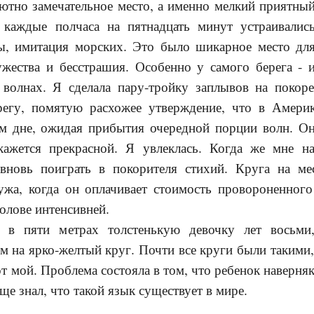
ютно замечательное место, а именно мелкий приятны
 каждые полчаса на пятнадцать минут устраивалис
ы, имитация морских. Это было шикарное место дл
ужества и бесстрашия. Особенно у самого берега - 
 волнах. Я сделала пару-тройку заплывов на покоре
регу, помятую расхожее утверждение, что в Амери
ом дне, ожидая прибытия очередной порции волн. О
кажется прекрасной. Я увлеклась. Когда же мне н
 вновь поиграть в покорителя стихий. Круга на м
ужа, когда он оплачивает стоимость провороненног
голове интенсивней.
 в пяти метрах толстенькую девочку лет восьми, 
 на ярко-желтый круг. Почти все круги были такими,
от мой. Проблема состояла в том, что ребенок наверня
ще знал, что такой язык существует в мире.