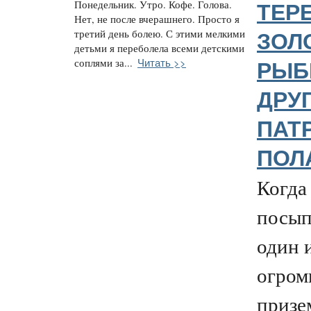
Понедельник. Утро. Кофе. Голова.
ТЕР
Нет, не после вчерашнего. Просто я
третий день болею. С этими мелкими
ЗОЛ
детьми я переболела всеми детскими
Читать >>
соплями за...
РЫБ
ДРУ
ПАТ
ПОЛ
Когда 
посып
один и
огром
призе