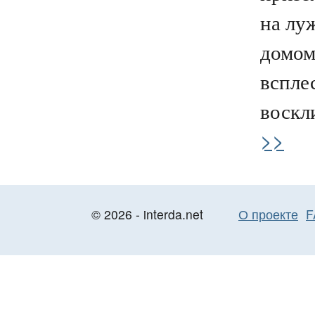
на лу
домом
вспле
воскли
>>
© 2026 - interda.net
О проекте
F