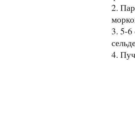
2. Па
морко
3. 5-6
сельде
4. Пуч