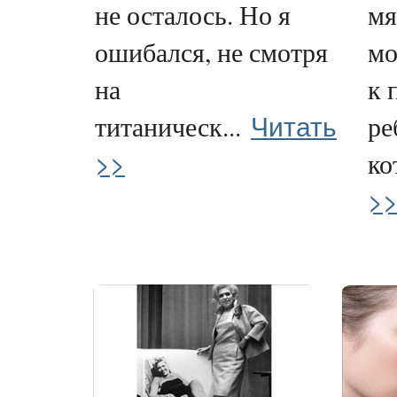
не осталось. Но я
мя
ошибался, не смотря
мо
на
к 
Читать
титаническ...
ре
>>
ко
>