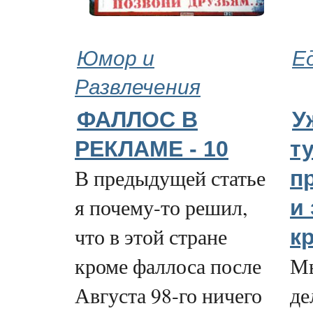
Юмор и
Е
Развлечения
ФАЛЛОС В
У
РЕКЛАМЕ - 10
т
В предыдущей статье
п
я почему-то решил,
и
что в этой стране
к
кроме фаллоса после
Мы
Августа 98-го ничего
де