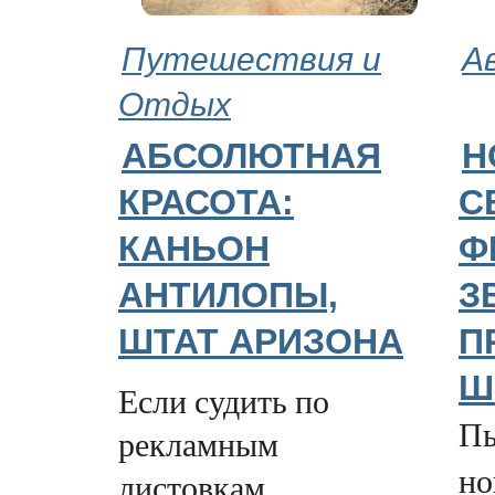
Путешествия и
А
Отдых
АБСОЛЮТНАЯ
Н
КРАСОТА:
С
КАНЬОН
Ф
АНТИЛОПЫ,
З
ШТАТ АРИЗОНА
П
Ш
Если судить по
Пь
рекламным
но
листовкам,