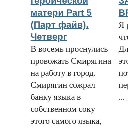
героической
З
матери Part 5
В
Я 
(Парт файв).
чт
Четверг
В восемь проснулись
Дл
провожать Смирягина
эт
на работу в город.
по
Смирягин сожрал
пе
банку языка в
...
собственном соку
этого самого языка,