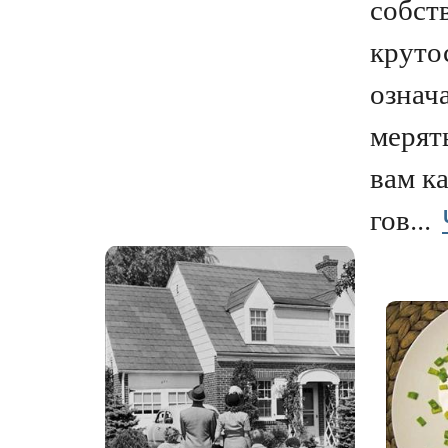
собст
крутос
означа
мерять
вам к
гов...