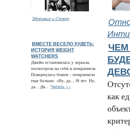
Здоровье и Спорт
Отно
Инти
ВМЕСТЕ ВЕСЕЛО ХУДЕТЬ:
ЧЕМ
ИСТОРИЯ WEIGHT
WATCHERS
БУД
Джейн остановилась у зеркала,
посмотрела на себя и помрачнела.
ДЕВ
Повернулась боком – помрачнела
еще больше. «Ну, да... 38 лет. Ну,
Отсут
Читать >>
да... Дв...
как е
объек
крите