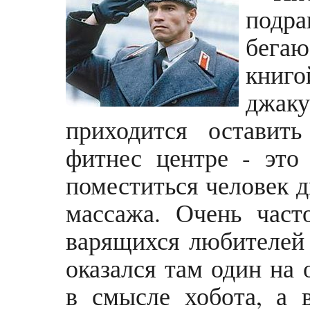
подр
бегаю
книго
джак
приходится оставит
фитнес центре - это
поместиться человек д
массажа. Очень част
варящихся любителей 
оказался там один на 
в смысле хобота, а 