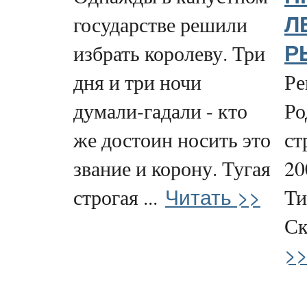
государстве решили
Л
избрать королеву. Три
Р
дня и три ночи
Ре
думали-гадали - кто
Ро
же достоин носить это
ст
звание и корону. Тугая
20
Читать >>
строгая ...
Ти
Ск
>