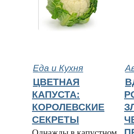
Еда и Кухня
А
ЦВЕТНАЯ
В
КАПУСТА:
Р
КОРОЛЕВСКИЕ
З
СЕКРЕТЫ
Ч
Однажды в капустном
П