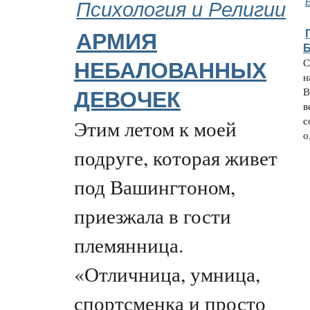
Психология и Религии
АРМИЯ
С
НЕБАЛОВАННЫХ
н
В
ДЕВОЧЕК
в
с
Этим летом к моей
о.
подруге, которая живет
под Вашингтоном,
приезжала в гости
племянница.
«Отличница, умница,
спортсменка и просто