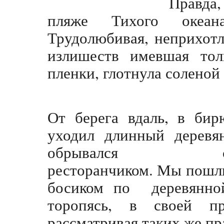
Правда,
пляже Тихого океан
Трудолюбивая, неприхотл
излишеств имевшая тол
пленки, глотнула соленой 
От берега вдаль, в
бир
уходил длинный деревя
обрывался сим
ресторанчиком. Мы пошли
босиком по деревянной
торопясь, в своей пр
рассматривая таких же пр