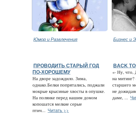
Юмор и Развлечения
Бизнес и 
ПРОВОДИТЬ СТАРЫЙ ГОД
BACK TO
ПО-ХОРОШЕМУ
«- Ну, что,
На дворе задождило. Зима,
на митинг?
однако.Белки попрятались, поджали
старшего м
мокрые крысиные хвосты в опушке.
не дожидаяс
Чи
На полянке перед нашим домом
даме, ...
копошатся мелкие серые
Читать >>
птич...