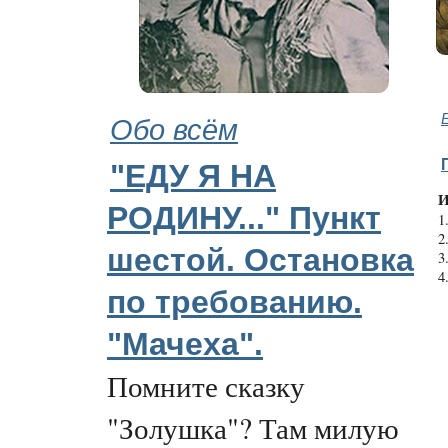
Обо всём
"ЕДУ Я НА
И
РОДИНУ..." Пункт
1
2
шестой. Остановка
3
4
по требованию.
"Мачеха".
Помните сказку
"Золушка"? Там милую