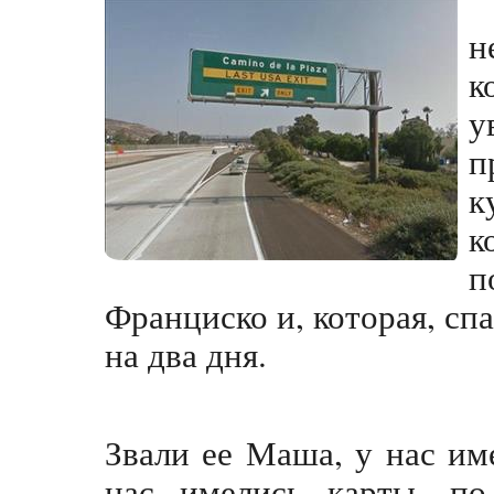
н
к
у
п
к
к
п
Франциско и, которая, спа
на два дня.
Звали ее Маша, у нас им
нас имелись карты, п