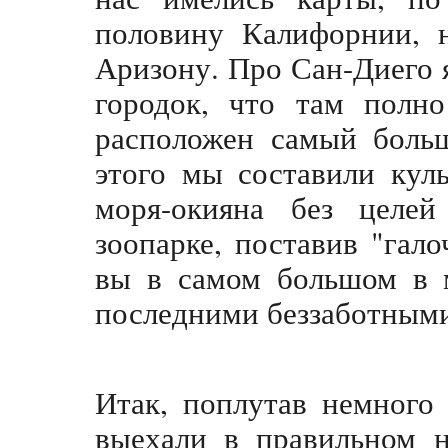
половину Калифорнии, 
Аризону. Про Сан-Диего я
городок, что там полн
расположен самый больш
этого мы составили кул
моря-окияна без целе
зоопарке, поставив "га
вы в самом большом в м
последними беззаботным
Итак, поплутав немного
выехали в правильном н