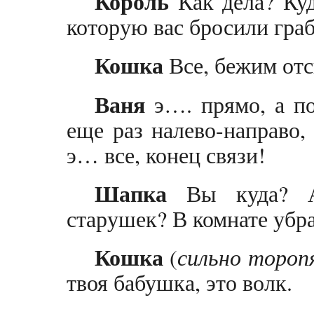
Король
Как дела? Куд
которую вас бросили гра
Кошка
Все, бежим отс
Ваня
э…. прямо, а по
еще раз налево-направо
э… все, конец связи!
Шапка
Вы куда? А
старушек? В комнате убр
Кошка
(
сильно тороп
твоя бабушка, это волк.