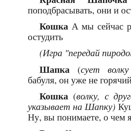
поподбрасывать, они и ос
Кошка
А мы сейчас р
остудить
(Игра "передай пиродок
Шапка
(
сует волк
бабуля, он уже не горячий
Кошка
(
волку, с дру
указывает на Шапку)
Куш
Ну, вы понимаете, о чем я