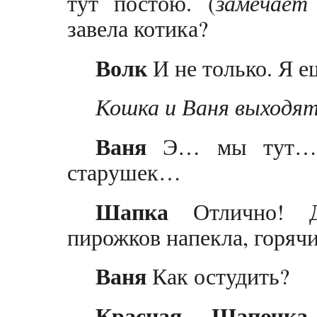
тут постою. (
замечает
завела котика?
Волк
И не только. Я е
Кошка и Ваня выходят
Ваня
Э… мы тут… п
старушек…
Шапка
Отлично! Да
пирожков напекла, горяч
Ваня
Как остудить?
Красная Шапочка