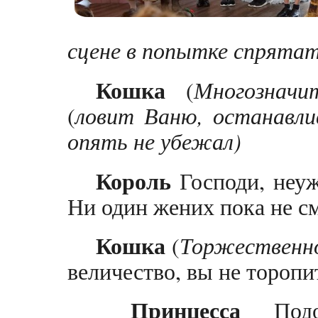
сцене в попытке спрятат
Кошка
(
Многозначи
(
ловит Ваню, останавл
опять не убежал)
Король
Господи, неуж
Ни один жених пока не с
Кошка
(
Торжественн
величество, вы не торопи
Принцесса
Подо