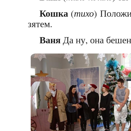
Кошка
(
тихо
) Положи
зятем.
Ваня
Да ну, она бешен