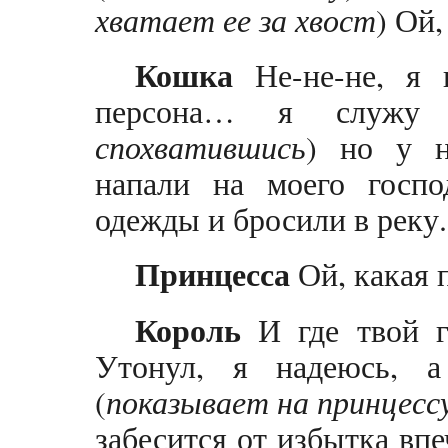
хватает ее за хвост
) Ой,
Кошка
Не-не-не, я 
персона… я служу 
спохватившись
) но у н
напали на моего госпо
одежды и бросили в реку.
Принцесса
Ой, какая 
Король
И где твой г
Утонул, я надеюсь, 
(
показывает на принцесс
забесится от избытка впе