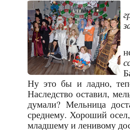
г
з
н
с
Б
Ну это бы и ладно, теп
Наследство оставил, мел
думали? Мельница дост
среднему. Хороший осел
младшему и ленивому дос