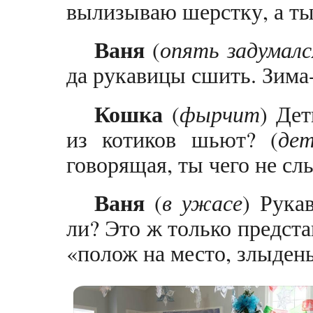
вылизываю шерстку, а ты
Ваня
(
опять задумалс
да рукавицы сшить. Зима-
Кошка
(
фырчит
) Де
из котиков шьют? (
де
говорящая, ты чего не с
Ваня
(
в ужасе
) Рука
ли? Это ж только представ
«полож на место, злыде