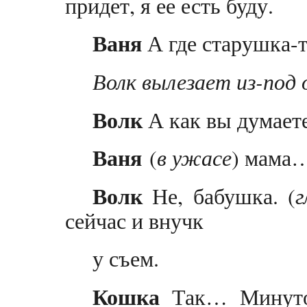
придет, я ее есть буду.
Ваня
А где старушка-
Волк вылезает из-под о
Волк
А как вы думает
Ваня
(
в ужасе
) мама
Волк
Не, бабушка. (
г
сейчас и внучк
у съем.
Кошка
Так… Минуто