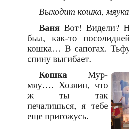
Выходит кошка, мяука
Ваня
Вот! Видели? Н
был, как-то посолидне
кошка… В сапогах. Тьфу
спину выгибает.
Кошка
Мур-
мяу…. Хозяин, что
ж ты так
печалишься, я тебе
еще пригожусь.