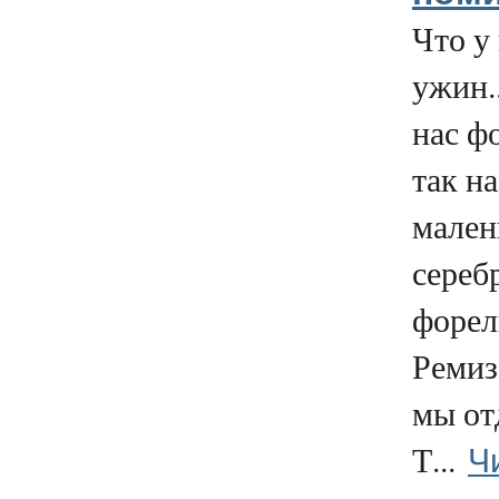
Что у 
ужин..
нас ф
так н
мале
сереб
форел
Ремиз
мы от
Ч
Т...