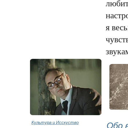
любит
настр
я вес
чувст
звукам
Культура и Исскуство
Обо 