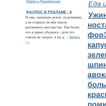
Юмор и Развлечения
Еда 
ФАЛЛОС В РЕКЛАМЕ - 8
Ужин
Я уже, грешным делом, подумываю,
а не открыть ли мне школу
ност
рекламного мастерства. Тем более,
что я давно убедился - дело это
форЭ
Читать
совсем не хитрое, я бы д...
>>
капу
зеле
шпин
авок
бол
кра
пом