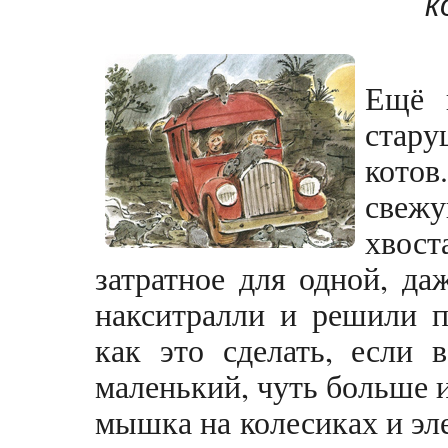
к
Ещё 
стару
котов
свеж
хвост
затратное для одной, да
накситралли и решили п
как это сделать, если 
маленький, чуть больше 
мышка на колесиках и эл