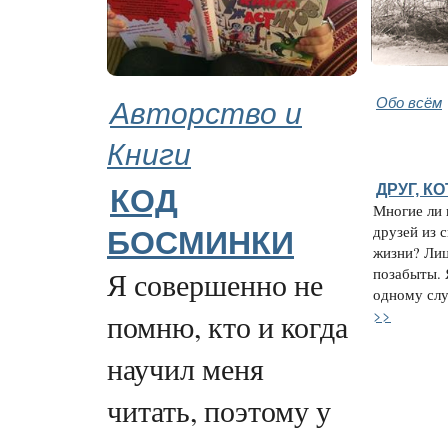
Авторство и
Обо всём
Книги
ДРУГ, К
КОД
Многие ли
друзей из 
БОСМИНКИ
жизни? Лиц
позабыты. 
Я совершенно не
одному случ
>>
помню, кто и когда
научил меня
читать, поэтому у