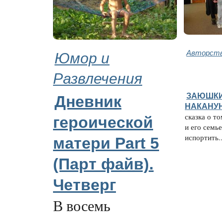
Юмор и
Авторств
Развлечения
ЗАЮШКИ
Дневник
НАКАНУН
сказка о то
героической
и его семь
испортить..
матери Part 5
(Парт файв).
Четверг
В восемь