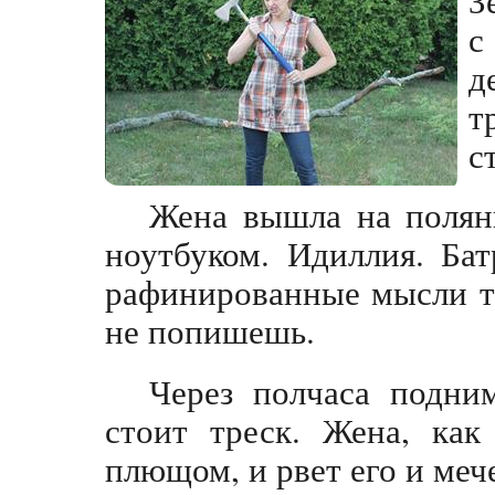
с
д
т
с
Жена вышла на полян
ноутбуком. Идиллия. Бат
рафинированные мысли те
не попишешь.
Через полчаса подни
стоит треск. Жена, как
плющом, и рвет его и меч