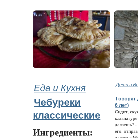
Еда и Кухня
Дети и В
Говорят 
Чебуреки
6 лет)
Сидит, ску
классические
клавиатуре.
делаешь? -
Ингредиенты:
его, отправ
далеко в Мо