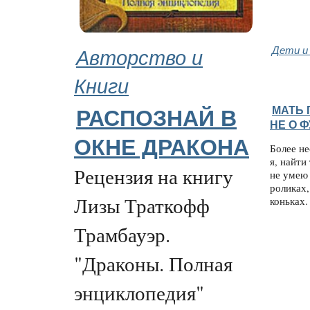
Авторство и
Дети и
Книги
МАТЬ 
РАСПОЗНАЙ В
НЕ О 
ОКНЕ ДРАКОНА
Более не
я, найти
Рецензия на книгу
не умею 
роликах,
Лизы Траткофф
коньках. 
Трамбауэр.
"Драконы. Полная
энциклопедия"