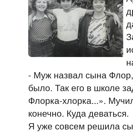
д
д
З
и
н
- Муж назвал сына Флор,
было. Так его в школе з
Флорка-хлорка...». Мучи
конечно. Куда деваться.
Я уже совсем решила сы