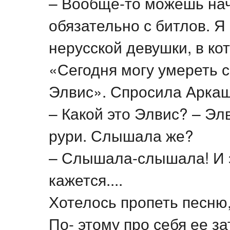
– Вообще-то можешь нача
обязательно с битлов. Я
нерусской девушки, в ко
«Сегодня могу умереть 
Элвис». Спросила Арка
– Какой это Элвис? – Эл
рури. Слышала же?
– Слышала-слышала! И э
кажется....
Хотелось пропеть песню,
По- этому про себя ее за