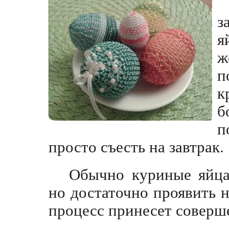
з
я
ж
п
к
б
п
просто съесть на завтрак.
Обычно куриные яйца
но достаточно проявить 
процесс принесет соверш