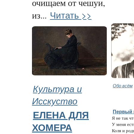
очищаем от чешуи,
Читать >>
из...
Культура и
Обо всём
Исскуство
Первый 
ЕЛЕНА ДЛЯ
Я не так ч
У меня ест
ХОМЕРА
Коля и род