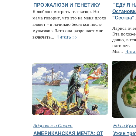
ПРО ЖАЛЮЗИ И ГЕНЕТИКУ
"ЕДУ Я Н
Я люблю смотреть телевизор. Но
Остановк
мама говорит, что это на меня плохо
"Сестра".
влияет – я начинаю беситься после
Лариса оче
мультиков. Зато она разрешает мне
Эта похожес
Читать >>
включать...
давно, в те
пяти лет.
Мы...
Чита
Здоровье и Спорт
Еда и Кух
АМЕРИКАНСКАЯ МЕЧТА: ОТ
Ужин трет