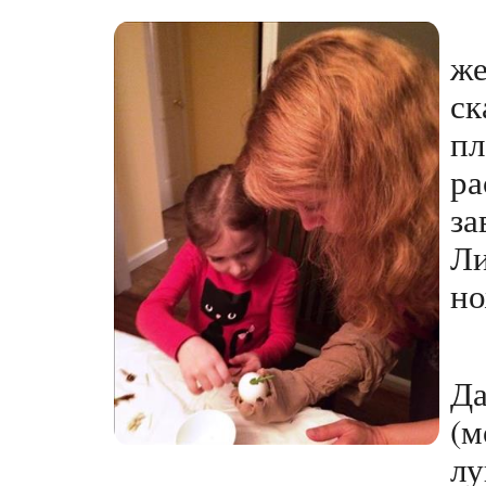
ж
с
п
ра
з
Л
но
Д
(
л