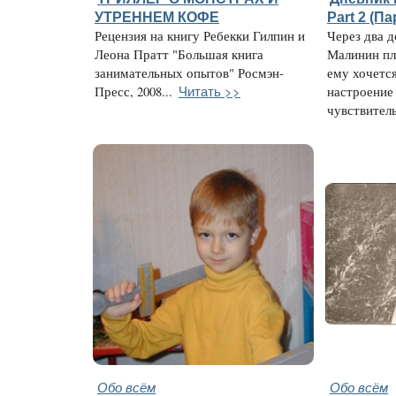
УТРЕННЕМ КОФЕ
Part 2 (П
Рецензия на книгу Ребекки Гилпин и
Через два д
Леона Пратт "Большая книга
Малинин пла
занимательных опытов" Росмэн-
ему хочется
Читать >>
Пресс, 2008...
настроение 
чувствитель
Обо всём
Обо всём