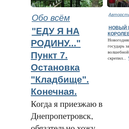
Обо всём
Авторств
НОВЫЙ 
"ЕДУ Я НА
КОРОЛЕВ
Новогодняя
РОДИНУ..."
государь з
волшебной
Пункт 7.
скрепил...
Остановка
"Кладбище".
Конечная.
Когда я приезжаю в
Днепропетровск,
обязательно хожу