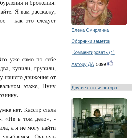
а бурления и брожения.
айте. Я вам расскажу,
ое – как это следует
Елена Смирягина
Cборники заметок
Комментировать (1)
то уже само по себе
Автору ДА
5399
два, купили, грузили,
оду нашего движения от
двальном этаже, Нуну
Другие статьи автора
рзинку.
умке нет. Кассир стала
. «Не в том дело», -
ла, а я не могу найти
 улыбаемся. Очередь