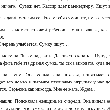
– ничего. Сумки нет. Кассир идет к менеджеру. Ищут
ю, - давай оставим ее. Что у тебя сумок нет, ну вот чес
вим… - мотает головой ребенок – она пляжная, как 
ая.
Очередь улыбается. Сумку ищут…
 могу на Лизку надавить. Делов-то, сказать – Нуну, б
а фига тебе эта драная сумка, ты сама виновата, куда д
на Нуну. Она устала, она никакая, прижимает ст
дет его номер в шеренге плюшевых игрушек у нас до
ется. Серьезна как никогда. Мне ее жаль. Ждем…
нашли. Подсказала женщина из очереди. Она видела ее
ир) думали, что сумка из отдела детских игрушек. 