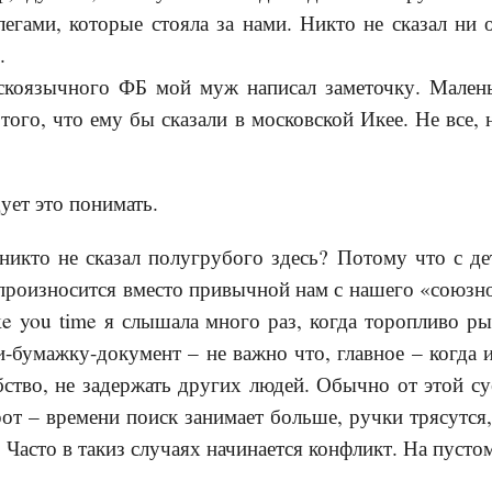
егами, которые стояла за нами. Никто не сказал ни 
.
сскоязычного ФБ мой муж написал заметочку. Мале
 того, что ему бы сказали в московской Икее. Не все,
дует это понимать.
 никто не сказал полугрубого здесь? Потому что с де
 произносится вместо привычной нам с нашего «союзно
e you time я слышала много раз, когда торопливо ры
-бумажку-документ – не важно что, главное – когда 
ство, не задержать других людей. Обычно от этой с
рот – времени поиск занимает больше, ручки трясутся,
Часто в такиз случаях начинается конфликт. На пусто