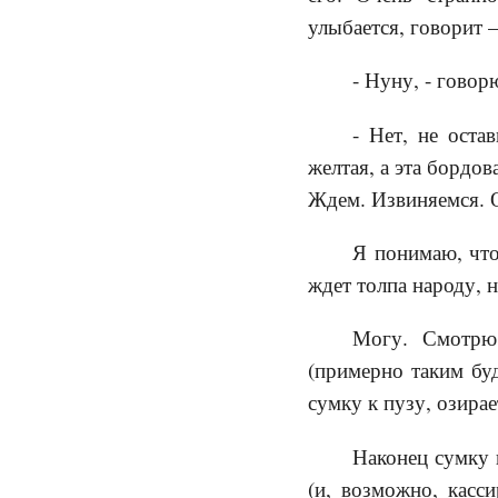
улыбается, говорит 
- Нуну, - говор
- Нет, не оста
желтая, а эта бордов
Ждем. Извиняемся. 
Я понимаю, что
ждет толпа народу, н
Могу. Смотрю 
(примерно таким бу
сумку к пузу, озира
Наконец сумку 
(и, возможно, касс