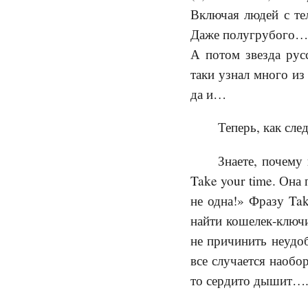
Включая людей с тел
Даже полугрубого…
А потом звезда ру
таки узнал много из
да и…
Теперь, как сле
Знаете, почему
Take your time. Она
не одна!» Фразу Tak
найти кошелек-ключи
не причинить неудоб
все случается наобо
то сердито дышит…. 