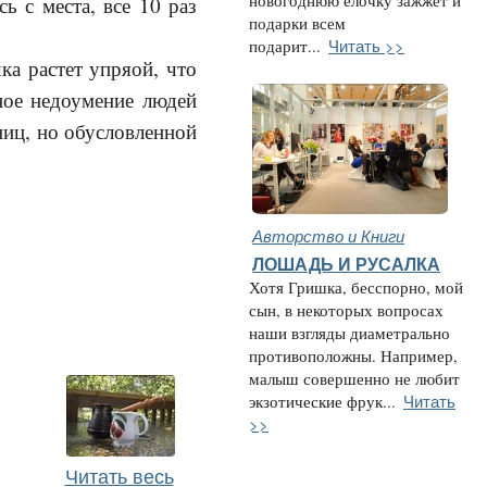
новогоднюю елочку зажжет и
ь с места, все 10 раз
подарки всем
Читать >>
подарит...
ка растет упряой, что
лное недоумение людей
аниц, но обусловленной
Авторство и Книги
ЛОШАДЬ И РУСАЛКА
Хотя Гришка, бесспорно, мой
сын, в некоторых вопросах
наши взгляды диаметрально
противоположны. Например,
малыш совершенно не любит
Читать
экзотические фрук...
>>
Читать весь