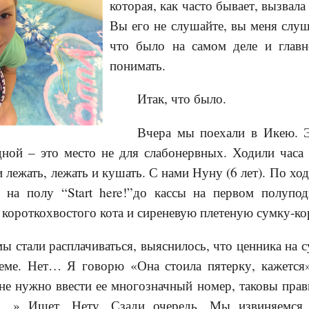
которая, как часто бывает, вызвал
Вы его не слушайте, вы меня слуш
что было на самом деле и главн
понимать.
Итак, что было.
Вчера мы поехали в Икею. Э
ной – это место не для слабонервных. Ходили часа 
и лежать, лежать и кушать. С нами Нуну (6 лет). По х
 на полу “Start here!”до кассы на первом полупо
короткохвостого кота и сиреневую плетеную сумку-ко
мы стали расплачиваться, выяснилось, что ценника на с
теме. Нет… Я говорю «Она стоила пятерку, кажется»
мне нужно ввести ее многозначный номер, таковы прави
о…» Ищет. Нету. Сзади очередь. Мы извиняемся,