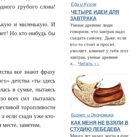
Еда и Кухня
одного грубого слова!
ЧЕТЫРЕ ИДЕИ ДЛЯ
ЗАВТРАКА
нькую и миленькую. И
Умные древние люди
говорили, что завтрак надо
 нет! Но кто-нибудь бы
съедать самому. Даже, если
кто-то стоит и просит,
умоляет, клянчит у тебя этот
завтрак, умные древние
Читать >>
л...
тства все знают фразу
го» детства «ты здесь
лась в сумке, пытаясь
изо всех сил пыталась
уетливой торопливости
Бизнес и Экономика
 а если сзади уже кто-
КАК МЕНЯ НЕ ВЗЯЛИ В
м месте, заметим.
СТУДИЮ ЛЕБЕДЕВА
Много лет назад, когда я еще