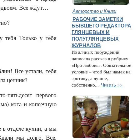
 вдвоем. Все ждут…
Авторство и Книги
РАБОЧИЕ ЗАМЕТКИ
тно?
БЫВШЕГО РЕДАКТОРА
ГЛЯНЦЕВЫХ И
у тебя Только у тебя
ПОЛУГЛЯНЦЕВЫХ
ЖУРНАЛОВ
Из алчных побуждений
написала рассказ в рубрику
«Про любовь». Обязательное
лин! Все устали, тебя
условие – чтоб был намек на
эротику, а лучше,
ела ценник?
Читать >>
собственно...
о-пятьдесят первого
ма) кота и копеечную
 в отделе кухни, а мы
Ждали мы долго. Все.