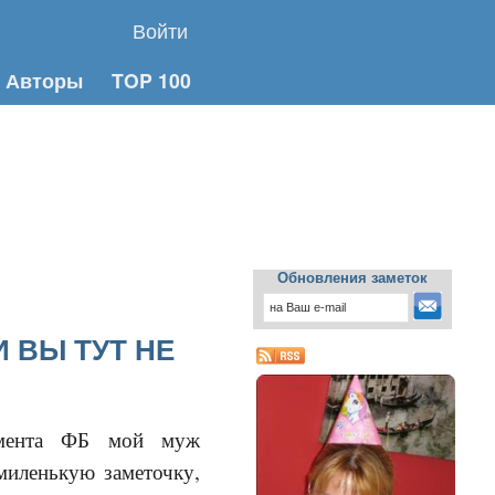
Войти
Авторы
TOP 100
Обновления заметок
И ВЫ ТУТ НЕ
егмента ФБ мой муж
 миленькую заметочку,