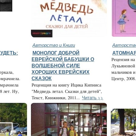
Авторство и Книги
Авторство
УДЕТЬ:
МОНОЛОГ ДОБРОЙ
АТОМНАЯ
ЕВРЕЙСКОЙ БАБУШКИ О
Рецензия н
ВОЛШЕБНОЙ СИЛЕ
Лукьяновой
еркала,
ХОРОШИХ ЕВРЕЙСКИХ
мальчиков и
омрачнела.
СКАЗОК
Центр, 2008.
омрачнела
Реценщия на книгу Ицика Кипниса
8 лет. Ну,
"Медведь летал. Сказки для детей",
Читать >>
Текст, Книжники, 2011...