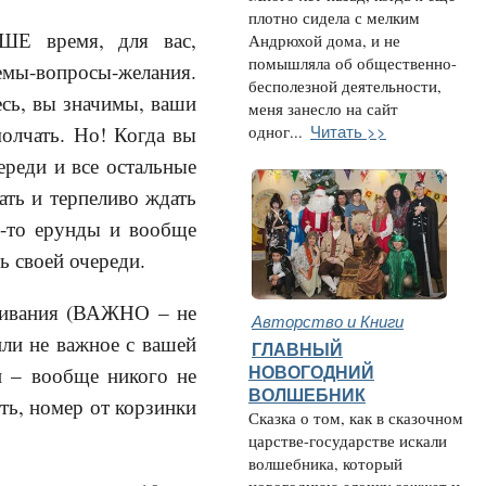
плотно сидела с мелким
ШЕ время, для вас,
Андрюхой дома, и не
помышляла об общественно-
емы-вопросы-желания.
бесполезной деятельности,
есь, вы значимы, ваши
меня занесло на сайт
Читать >>
молчать. Но! Когда вы
одног...
ереди и все остальные
ать и терпеливо ждать
ой-то ерунды и вообще
ь своей очереди.
уживания (ВАЖНО – не
Авторство и Книги
 или не важное с вашей
ГЛАВНЫЙ
и – вообще никого не
НОВОГОДНИЙ
ВОЛШЕБНИК
сть, номер от корзинки
Сказка о том, как в сказочном
царстве-государстве искали
волшебника, который