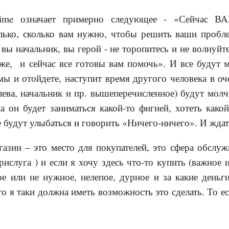
time означает примерно следующее - «Сейчас ВА
олько, сколько вам нужно, чтобы решить ваши пробл
 вы начальник, вы герой - не торопитесь и не волнуйт
же, и сейчас все готовы вам помочь». И все будут 
ы и отойдете, наступит время другого человека в оч
лева, начальник и пр. вышеперечисленное) будут молч
ка он будет заниматься какой-то фигней, хотеть как
се будут улыбаться и говорить «Ничего-ничего». И ждат
газин – это место для покупателей, это сфера обсл
прислуга ) и если я хочу здесь что-то купить (важное
ое или не нужное, нелепое, дурное и за какие деньг
то я таки должна иметь возможность это сделать. То е