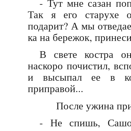
- Тут мне сазан по
Так я его старухе 
подарит? А мы отведа
ка на бережок, принес
В свете костра о
наскоро почистил, всп
и высыпал ее в ко
приправой...
После ужина приле
- Не спишь, Саш