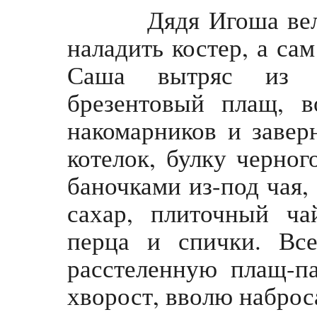
Дядя Игоша велел
наладить костер, а сам
Саша вытряс из р
брезентовый плащ, в
накомарников и завер
котелок, булку черног
баночками из-под чая,
сахар, плиточный ча
перца и спички. Вс
расстеленную плащ-па
хворост, вволю наброс