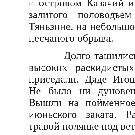
и островом Казачий 
залитого половодье
Тяньзине, на небольшо
песчаного обрыва.
Долго тащились п
высоких раскидисты
приседали. Дяде Игош
Не было ни дуновен
Вышли на пойменное
июньского заката. 
травой полянке под ве