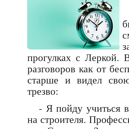
б
с
з
прогулках с Леркой. 
разговоров как от бес
старше и видел сво
трезво:
- Я пойду учиться 
на строителя. Професс