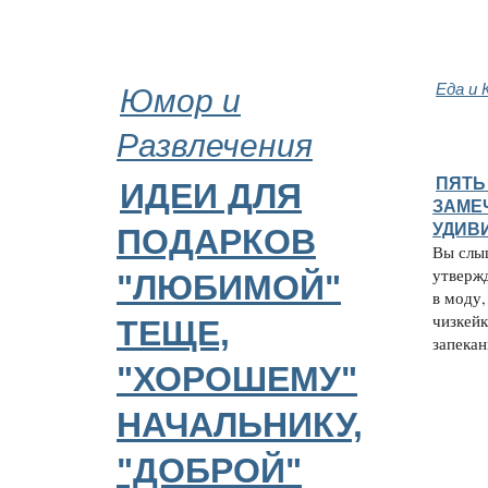
Юмор и
Еда и 
Развлечения
ПЯТЬ
ИДЕИ ДЛЯ
ЗАМЕ
УДИВ
ПОДАРКОВ
Вы слы
утверж
"ЛЮБИМОЙ"
в моду,
чизкейк
ТЕЩЕ,
запеканк
"ХОРОШЕМУ"
НАЧАЛЬНИКУ,
"ДОБРОЙ"