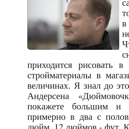
с
т
в
н
Ч
с
приходится рисовать в
стройматериалы в магаз
величинах. Я знал до эт
Андерсена «Дюймовоч
покажете большим и у
примерно в два с полов
дюйм. 12 дюймов - фут. К