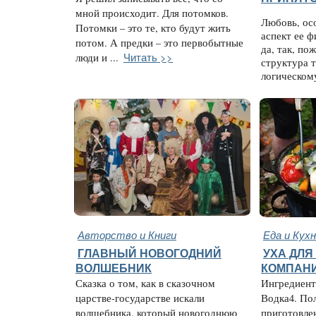
мной происходит. Для потомков.
Любовь, ос
Потомки – это те, кто будут жить
аспект ее ф
потом. А предки – это первобытные
да, так, по
Читать >>
люди и ...
структура т
логическому
Авторство и Книги
Еда и Кух
ГЛАВНЫЙ НОВОГОДНИЙ
УХА ДЛЯ
ВОЛШЕБНИК
КОМПАН
Сказка о том, как в сказочном
Ингредиент
царстве-государстве искали
Водка4. По
волшебника, который новогоднюю
приготовле