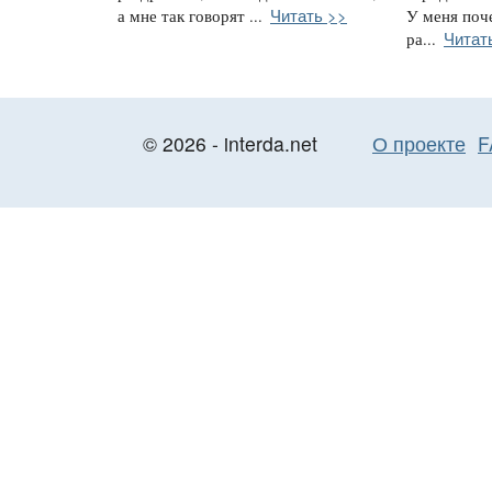
Читать >>
а мне так говорят ...
У меня поч
Читат
ра...
© 2026 - interda.net
О проекте
F