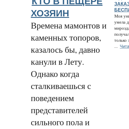
КТО В ПЕЩЕРЕ
ЗАКАЗ
БЕСП
ХОЗЯИН
Моя ун
умела д
Времена мамонтов и
мирозда
получал
каменных топоров,
только 
Чита
...
казалось бы, давно
канули в Лету.
Однако когда
сталкиваешься с
поведением
представителей
сильного пола и