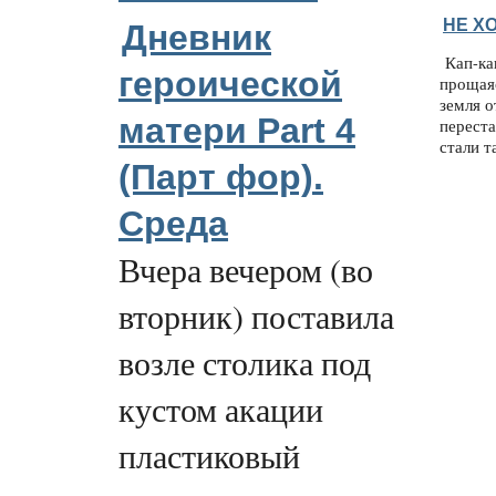
НЕ Х
Дневник
Кап-кап
героической
прощая
земля о
матери Part 4
переста
стали т
(Парт фор).
Среда
Вчера вечером (во
вторник) поставила
возле столика под
кустом акации
пластиковый