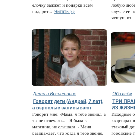
елочку зажжет и подарки всем
любую люб
Читать >>
подарит...
случае ее 
чешуи, из...
Дети и Воспитание
Обо всём
Говорят дети (Андрей, 7 лет),
ТРИ ПР
а взрослые записывают
ИЗ ЖИЗН
Говорит мне: -Мама, я тебе звонил, а
Исходные о
ты не отвечала... - Я была в
квартирах в
магазине, не слышала. - Меня
этажный до
раздражает, что когда я тебе звоню,
городские т