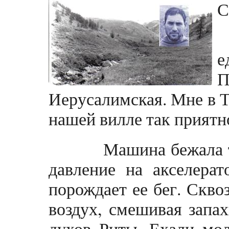
С
е
П
Иерусалимская. Мне в Т
нашей вилле так прият
Машина бежала так 
давление на акселерат
порождает ее бег. Скво
воздух, смешивая запа
духов Риты. Ехали мо