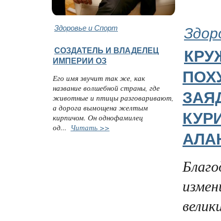
Здоровье и Спорт
Здор
СОЗДАТЕЛЬ И ВЛАДЕЛЕЦ
КРУ
ИМПЕРИИ ОЗ
ПОХ
Его имя звучит так же, как
название волшебной страны, где
ЗАЯ
животные и птицы разговаривают,
а дорога вымощена желтым
КУР
кирпичом. Он однофамилец
од...
Читать >>
АЛА
Благо
измен
велик