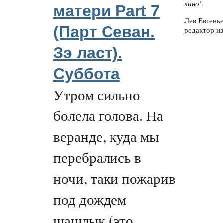
кино".
матери Part 7
Лев Евгень
(Парт Севан.
редактор из
Зэ ласт).
Суббота
Утром сильно
болела голова. На
веранде, куда мы
перебрались в
ночи, таки пожарив
под дождем
шашлык (это