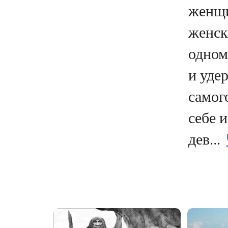
женщи
женск
одном
и уде
самог
себе 
дев...