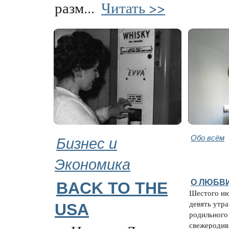
разм...
Читать >>
Бизнес и
Обо всём
Экономика
О ЛЮБВ
BACK TO THE
Шестого ию
девять утра
USA
родильного
свежеродив