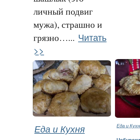
личный подвиг
мужа), страшно и
Читать
грязно…...
>>
Еда и Кухня
Еда и Кух