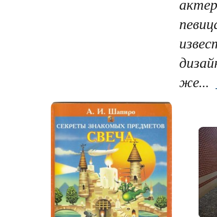
актер
певиц
извес
дизай
же...