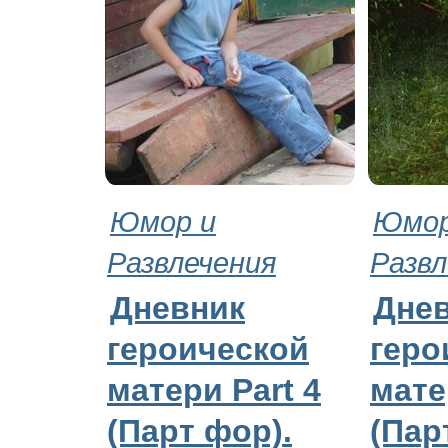
Юмор и
Юмор
Развлечения
Развл
Дневник
Дне
героической
геро
матери Part 4
мате
(Парт фор).
(Пар