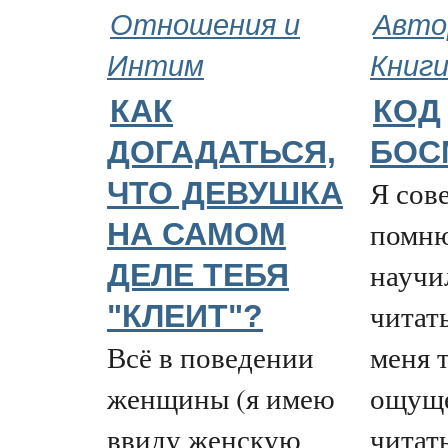
Отношения и
Авто
Интим
Книг
КАК
КОД
ДОГАДАТЬСЯ,
БОС
Я сов
ЧТО ДЕВУШКА
помню
НА САМОМ
научи
ДЕЛЕ ТЕБЯ
читать
"КЛЕИТ"?
Всё в поведении
меня 
женщины (я имею
ощуще
ввиду женскую
читать