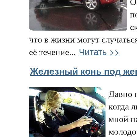
О
п
с
что в жизни могут случатьс
Читать >>
её течение...
Железный конь под же
Давно 
когда л
мной п
молодо