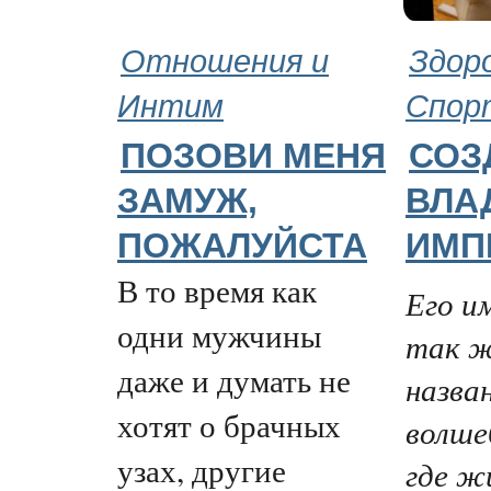
Отношения и
Здор
Интим
Спор
ПОЗОВИ МЕНЯ
СОЗ
ЗАМУЖ,
ВЛА
ПОЖАЛУЙСТА
ИМП
В то время как
Его и
одни мужчины
так ж
даже и думать не
назва
хотят о брачных
волше
узах, другие
где ж