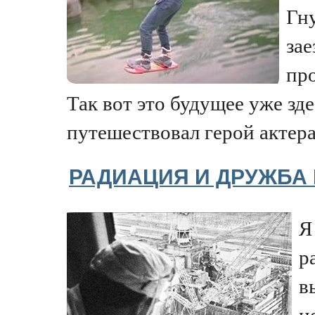
Гн
за
пр
Так вот это будущее уже зде
путешествовал герой актера.
РАДИАЦИЯ И ДРУЖБА
Я
р
в
н