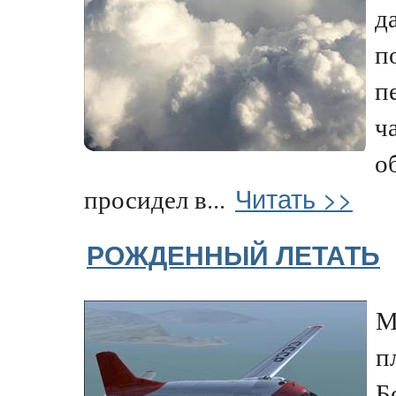
д
п
п
ч
о
Читать >>
просидел в...
РОЖДЕННЫЙ ЛЕТАТЬ
М
п
Б