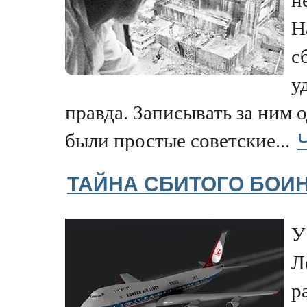
Н
с
у
правда. Записывать за ним 
были простые советские...
ТАЙНА СБИТОГО БОИ
У
Л
р