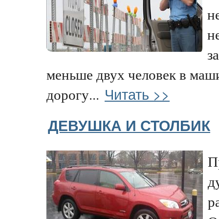
н
н
з
меньше двух человек в маши
Читать >>
дорогу...
ДЕВУШКА И СТОЛБИК
П
д
р