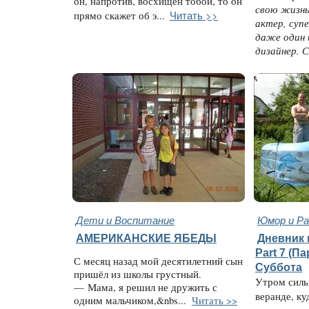
он, напротив, восхищен тобой, то он
свою жизнь
Читать >>
прямо скажет об э...
актер, суп
даже один 
дизайнер. 
Дети и Воспитание
Юмор и Ра
АМЕРИКАНСКИЕ ЯБЕДЫ
Дневник 
Part 7 (Па
С месяц назад мой десятилетний сын
Суббота
пришёл из школы грустный.
Утром силь
— Мама, я решил не дружить с
веранде, ку
одним мальчиком,&nbs...
Читать >>