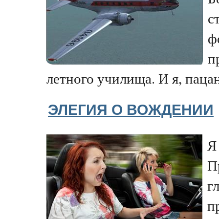
с
ф
п
летного училища. И я, пацан,
ЭЛЕГИЯ О ВОЖДЕНИИ
Я
П
г
п