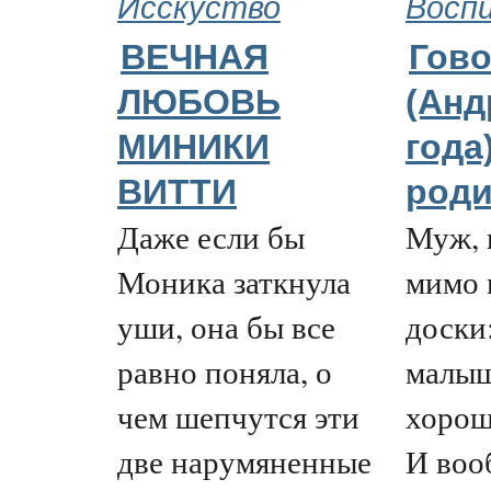
Исскуство
Восп
ВЕЧНАЯ
Гово
ЛЮБОВЬ
(Анд
МИНИКИ
года
ВИТТИ
роди
Даже если бы
Муж, 
Моника заткнула
мимо 
уши, она бы все
доски
равно поняла, о
малыш
чем шепчутся эти
хорош
две нарумяненные
И воо