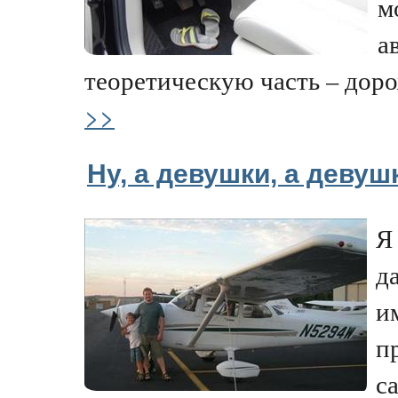
м
а
теоретическую часть – доро
>>
Ну, а девушки, а девушк
Я
д
и
п
с