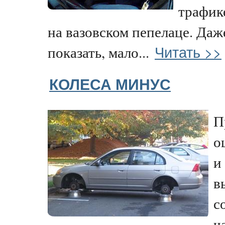
трафик
на вазовском пепелаце. Даж
Читать >>
показать, мало...
КОЛЕСА МИНУС
П
о
и
в
с
ч