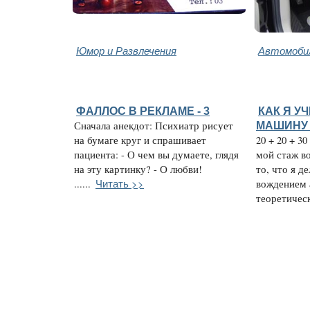
Юмор и Развлечения
Автомобил
ФАЛЛОС В РЕКЛАМЕ - 3
КАК Я У
Сначала анекдот: Психиатр рисует
МАШИНУ 
на бумаге круг и спрашивает
20 + 20 + 3
пациента: - О чем вы думаете, глядя
мой стаж в
на эту картинку? - О любви!
то, что я д
Читать >>
......
вождением 
теоретическ