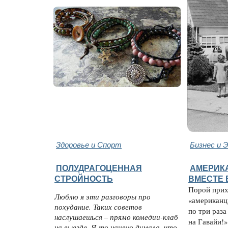
Здоровье и Спорт
Бизнес и 
ПОЛУДРАГОЦЕННАЯ
АМЕРИК
СТРОЙНОСТЬ
ВМЕСТЕ
Порой прих
Люблю я эти разговоры про
«американц
похудание. Таких советов
по три раза
наслушаешься – прямо комедии-клаб
на Гавайи!»
на выезде. Я-то наивно думала, что