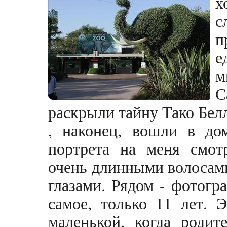
х
с
п
е
м
С
раскрыли тайну Тако Белл
, наконец, вошли в дом
портрета на меня смот
очень длинными волосам
глазами. Рядом - фотогр
самое, только 11 лет. 
маленькой, когда родит