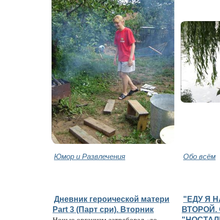
Юмор и Развлечения
Обо всём
Дневник героической матери
"ЕДУ Я Н
Part 3 (Парт сри). Вторник
ВТОРОЙ.
Ночью организм затребовал «до
"НОСТАЛ