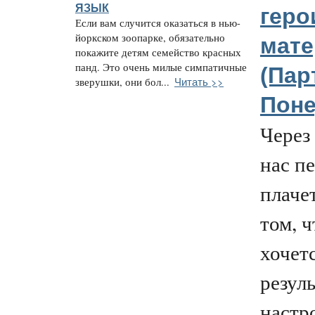
ЯЗЫК
геро
Если вам случится оказаться в нью-
йоркском зоопарке, обязательно
мате
покажите детям семейство красных
панд. Это очень милые симпатичные
(Парт
Читать >>
зверушки, они бол...
Поне
Через
нас п
плачет
том, ч
хочет
резуль
настр