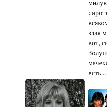
милу
сирот
всяко
злая м
вот, с
Золушк
мачех
есть...