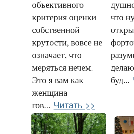
объективного
душно
критерия оценки
что н
собственной
откры
крутости, вовсе не
форто
означает, что
разуме
меряться нечем.
делаю,
Это я вам как
буд...
женщина
Читать >>
гов...