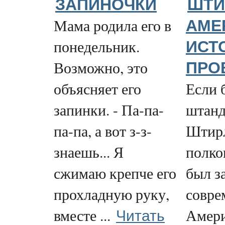
ЗАПИНОЧКИ
ШТИ
Мама родила его в
АМЕ
понедельник.
ИСТ
Возможно, это
ПРО
объясняет его
Если 
запинки. - Па-па-
штанд
па-па, а вот з-з-
Штирл
знаешь... Я
полко
сжимаю крепче его
был з
прохладную руку,
совре
Читать
вместе ...
Амери