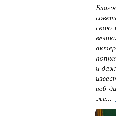
Благо
совет
свою 
велик
актер
попул
и даж
извес
веб-д
же...