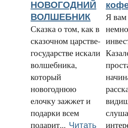
НОВОГОДНИЙ
коф
Я вам
ВОЛШЕБНИК
Сказка о том, как в
немно
сказочном царстве-
инвес
государстве искали
Казал
волшебника,
проста
который
начин
новогоднюю
расск
елочку зажжет и
видиш
подарки всем
слуша
Читать
подарит...
интер