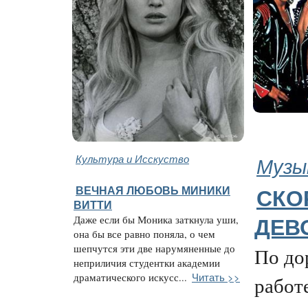
Культура и Исскуство
Музы
ВЕЧНАЯ ЛЮБОВЬ МИНИКИ
СКО
ВИТТИ
Даже если бы Моника заткнула уши,
ДЕВ
она бы все равно поняла, о чем
шепчутся эти две нарумяненные до
По до
неприличия студентки академии
Читать >>
драматического искусс...
работ