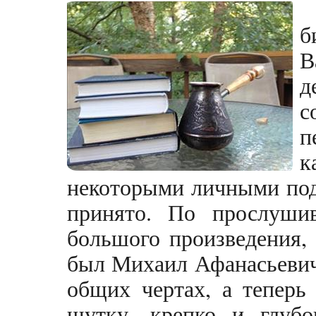
б
В
д
с
п
к
некоторыми личными под
принято. По прослуши
большого произведения,
был Михаил Афанасьевич…
общих чертах, а теперь
шутку, крепко и глубо