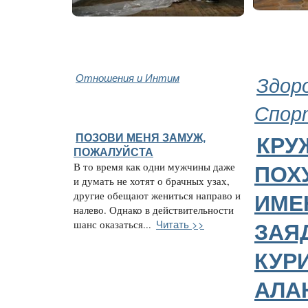
Отношения и Интим
Здор
Спор
ПОЗОВИ МЕНЯ ЗАМУЖ,
КРУ
ПОЖАЛУЙСТА
В то время как одни мужчины даже
ПОХ
и думать не хотят о брачных узах,
другие обещают жениться направо и
ИМЕ
налево. Однако в действительности
Читать >>
шанс оказаться...
ЗАЯ
КУР
АЛА