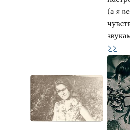
(а я в
чувст
звукам
>>