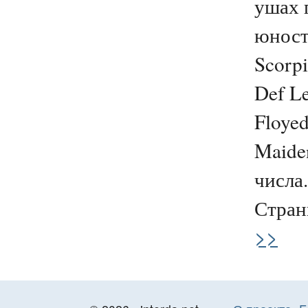
ушах 
юност
Scorpi
Def Le
Floyed
Maide
числа.
Странн
>>