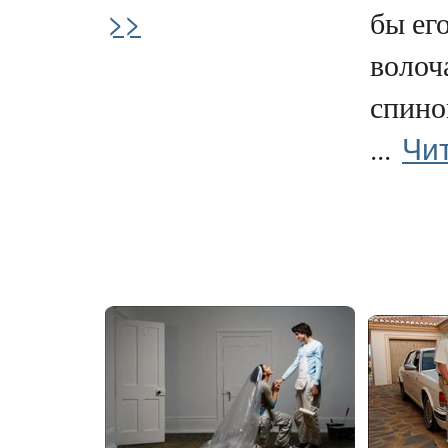
>>
бы его
волоч
спино
Чи
...