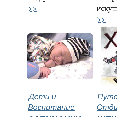
>>
искуш
>>
Дети и
Путе
Воспитание
Отд