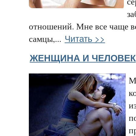
се
за
отношений. Мне все чаще в
Читать >>
самцы,...
ЖЕНЩИНА И ЧЕЛОВЕК
М
к
и
п
п