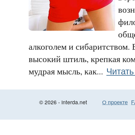
воз
фил
обще
алкоголем и сибаритством. 
высокий штиль, крепкая ком
Читать
мудрая мысль, как...
© 2026 - interda.net
О проекте
F