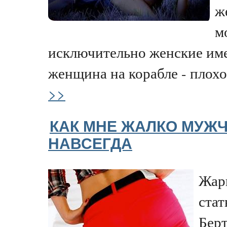
ж
м
исключительно женские име
женщина на корабле - плохой
>>
КАК МНЕ ЖАЛКО МУЖ
НАВСЕГДА
Жарк
стат
Берт