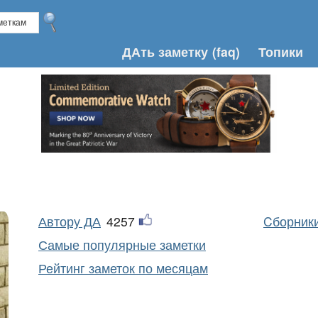
ДАть заметку
(faq)
Топики
Автору ДА
4257
Cборники
Самые популярные заметки
Рейтинг заметок по месяцам