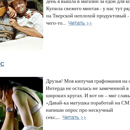
день я вышла в магазин за едой для к
Купила свежего минтая - у нас тут ря
на Тверской неплохой продуктовый -
Читать >>
чего-то...
КС
Друзья! Моя кипучая графомания на 
Интерда не осталась не замеченной в
широких кругах. И вот он – миг слав
«Давай-ка матушка поработай на СМ
напиши опрос про нескучный
Читать >>
секс,...