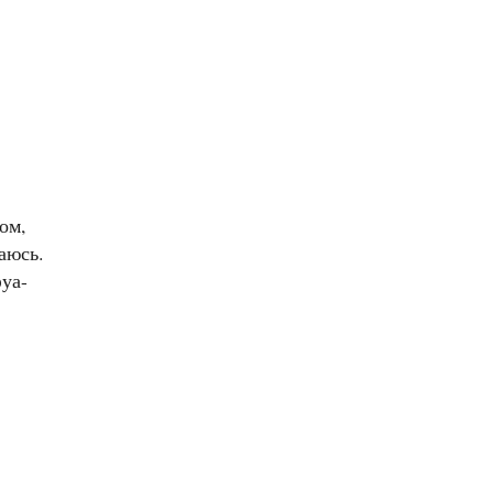
ом,
аюсь.
фуа-