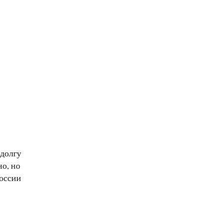
 долгу
но, но
России