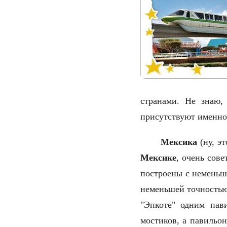
странами. Не знаю,
присутствуют именно
Мексика
(ну, э
Мексике
, очень сов
построены с неменьши
неменьшей точностью,
"Эпкоте" одним пави
мостиков, а павильо