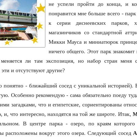
не успели пройти до конца, и к
понравится мне больше всего - парк
к серии диснеевских парков, х
магазинчиков со стандартной атт
Микки Мауса и миниатюрок принце
ничего общего. Этот парк знакомит
 меняется ли там экспозиция, но набор стран меня с
 эти и отсутствуют другие?
то понятно - ближайший сосед с уникальной историей).
етую. Особенно рекомендую - сама обязательно поеду ту
ми загадками, что и египетcкие, сориентированы относ
 и, что интересно, нахoдятся на той же широте. Итак,
М
льоном. В центре парка - озеро, по краям которогo
ны расположены вокруг этого озера. Следующий сосед
А