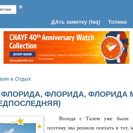
ДАть заметку
(faq)
Топики
вия и Отдых
Й ФЛОРИДА, ФЛОРИДА, ФЛОРИДА 
ЕДПОСЛЕДНЯЯ)
Володя с Талем уже были в
поэтому мы решили поехать в тот, 