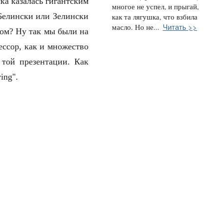
ка казалась гигантcким
многое не успел, и прыгай,
 Белински или Зелински
как та лягушка, что взбила
Читать >>
масло. Но не...
ром? Ну так мы были на
ессор, как и множество
 той презентации. Как
ing".