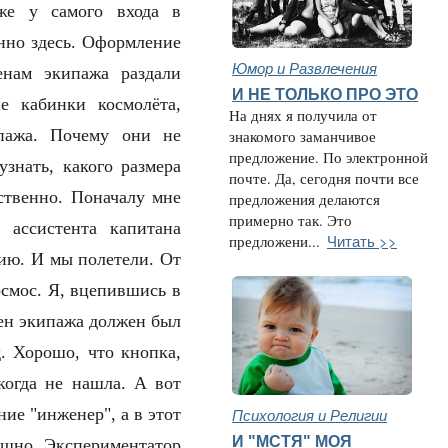
же у самого входа в
енно здесь. Оформление
Юмор и Развлечения
енам экипажа раздали
И НЕ ТОЛЬКО ПРО ЭТО
е кабинки космолёта,
На днях я получила от
пажа. Почему они не
знакомого заманчивое
предложение. По электронной
знать, какого размера
почте. Да, сегодня почти все
ественно. Поначалу мне
предложения делаются
примерно так. Это
 ассистента капитана
Читать >>
предложени...
цию. И мы полетели. От
осмос. Я, вцепившись в
ен экипажа должен был
. Хорошо, что кнопка,
когда не нашла. А вот
Психология и Религии
ние "инженер", а в этот
И "МСТЯ" МОЯ
пешно. Экспериментатор