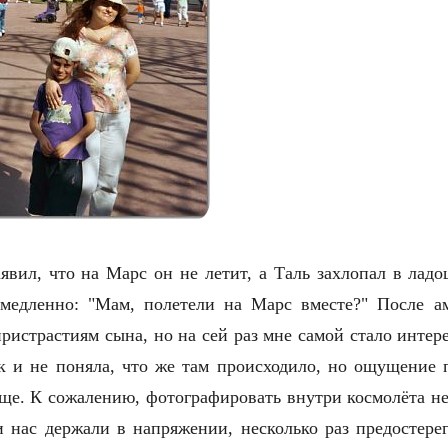
явил, что на Марс он не летит, а Таль захлопал в ладо
медленно: "Мам, полетели на Марс вместе?" После а
ристрастиям сына, но на сей раз мне самой стало интерес
к и не поняла, что же там происходило, но ощущение 
ще. К сожалению, фотографировать внутри космолёта не
и нас держали в напряжении, несколько раз предостере