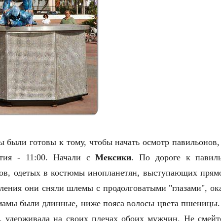
 были готовы к тому, чтобы начать осмотр павильонов, 
тия - 11:00. Начали с
Мексики
. По дороге к павил
ов, одетых в костюмы инопланетян, выступающих прям
ления они сняли шлемы с продолговатыми "глазами", оказ
 мамы были длинные, ниже пояса волосы цвета пшеницы.
е, удерживала на своих плечах обоих мужчин. Не смейт