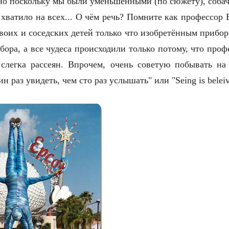
 но поскольку мы были уменьшенными (по сюжету), собач
хватило на всех... О чём речь? Помните как профессор
воих и соседских детей только что изобретённым прибо
бора, а все чудеса происходили только потому, что проф
слегка рассеян. Впрочем, очень советую побывать на
н раз увидеть, чем сто раз услышать" или "Seing is beleiv