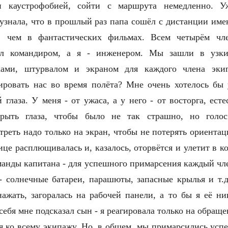
и каустрофобией, сойти с маршрута немедленно. У
 узнала, что в прошлый раз папа сошёл с дистанции им
, чем в фантастических фильмах. Всем четырём чл
ыл командиром, а я - инженером. Мы зашли в узки
ками, штурвалом и экраном для каждого члена эки
ировать нас во время полёта? Мне очень хотелось бы у
 глаза. У меня - от ужаса, а у него - от восторга, ест
крыть глаза, чтобы было не так страшно, но голос
треть надо только на экран, чтобы не потерять ориента
ице расплющивалась и, казалось, оторвётся и улетит в к
манды капитана - для успешного примарсения каждый чл
- солнечные батареи, парашюты, запасные крылья и т.д
ажать, загоралась на рабочей панели, а то бы я её ни
себя мне подсказал сын - я реагировала только на обраще
ся ко всему экипажу. Но, в общем, мы примарсились ус