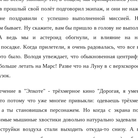
, в прошлый свой полёт подговорил экипаж, и они не н
 не поздравили с успешно выполненной миссией. 
м бывает. Ну скажите, вам бы пришло в голову не выпо
А ведь мы и астероид обогнули, и влияние на н
посадке. Kогда прилетели, я очень радовалась, что все
то было. Володя утвеждает, что обыкновенная центрифу
 больше летать на Марс! Разве что на Луну в с верхскоро
грузок.
ечение в "Эпкоте" - трёхмерное кино "Дорогая, я ум
это потому что уже многие привыкли: одеваешь трёхм
, а ты становишься персонажем. Но когда с экрана п
димые мышиные хвостики довольно натурально задевали н
струйки воздуха стали выходить откуда-то снизу. А