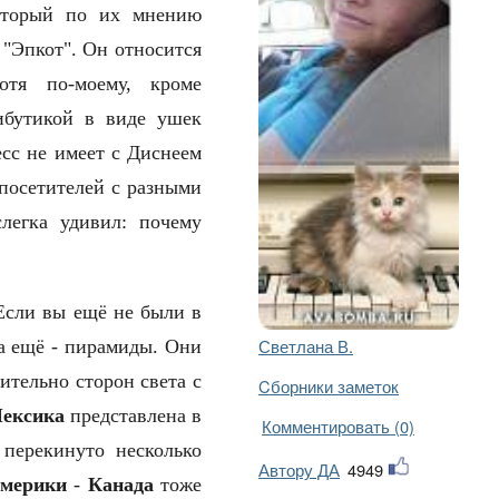
оторый по их мнению
 "Эпкот". Он относится
отя по-моему, кроме
рибутикой в виде ушек
сс не имеет с Диснеем
 посетителей с разными
легка удивил: почему
 Если вы ещё не были в
Светлана В.
да ещё - пирамиды. Они
ительно сторон света с
Cборники заметок
ексика
представлена в
Комментировать (0)
 перекинуто несколько
Автору ДА
4949
мерики
-
Канада
тоже