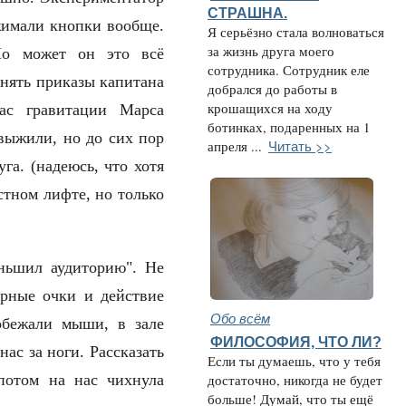
СТРАШНА.
ажимали кнопки вообще.
Я серьёзно стала волноваться
за жизнь друга моего
Но может он это всё
сотрудника. Сотрудник еле
лнять приказы капитана
добрался до работы в
крошащихся на ходу
ас гравитации Марса
ботинках, подаренных на 1
 выжили, но до сих пор
Читать >>
апреля ...
га. (надеюсь, что хотя
стном лифте, но только
еньшил аудиторию". Не
ерные очки и действие
Обо всём
обежали мыши, в зале
ФИЛОСОФИЯ, ЧТО ЛИ?
ас за ноги. Рассказать
Если ты думаешь, что у тебя
 потом на нас чихнула
достаточно, никогда не будет
больше! Думай, что ты ещё