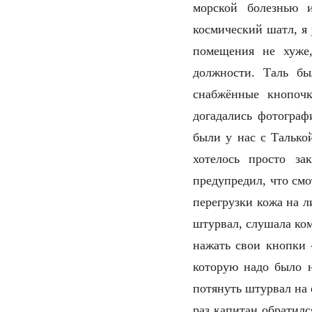
морской болезнью 
космический шатл, я
помещения не хуже
должности. Таль б
снабжённые кнопоч
догадались фотограф
были у нас с Талькой
хотелось просто за
предупредил, что смо
перегрузки кожа на л
штурвал, слушала ко
нажать свои кнопки 
которую надо было н
потянуть штурвал на 
раз капитан обратил