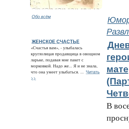
Обо всём
Юмор
Развл
ЖЕНСКОЕ СЧАСТЬЕ
Дне
«Счастья вам», - улыбалась
круглолицая продавщица в овощном
геро
ларьке, подавая мне пакет с
морковкой. Надо же... Я и не знала,
мате
Читать
что она умеет улыбаться. ...
>>
(Пар
Четв
В вос
просн