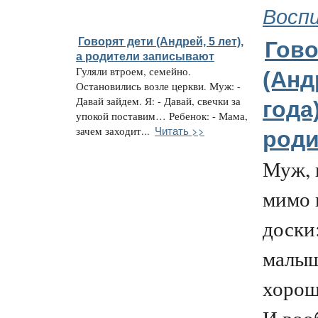
Восп
Говорят дети (Андрей, 5 лет),
Гово
а родители записывают
Гуляли втроем, семейно.
(Анд
Остановились возле церкви. Муж: -
Давай зайдем. Я: - Давай, свечки за
года
упокой поставим… Ребенок: - Мама,
Читать >>
зачем заходит...
роди
Муж, 
мимо 
доски
малыш
хорош
И воо