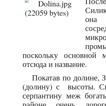
После
Сили
она 
соср
микро
про
поскольку основной ма
отсюда и название.
Покатав по долине, З
(долину) с высоты. С
серпантину меж богат
районе очень дорог