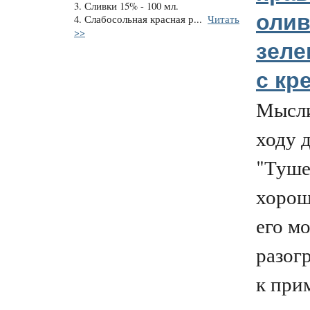
3. Сливки 15% - 100 мл.
олив
4. Слабосольная красная р...
Читать
>>
зеле
с кр
Мысли
ходу 
"Туше
хорош
его м
разогр
к при