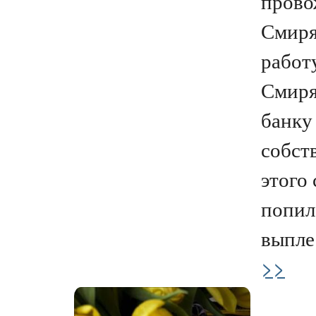
прово
Смиря
работу
Смиря
банку
собст
этого 
попил
выплес
>>