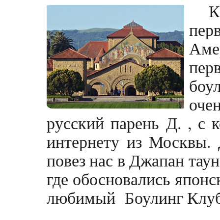
К
пер
Аме
пер
боу
оче
русский парень Д. , с
интернету из Москвы.
повез нас в Джапан таун
где обосновались японс
любимый Боулинг Клуб