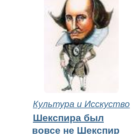
Культура и Исскуство
Шекспира был
вовсе не Шекспир