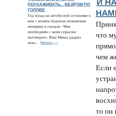
И Н
ПОУХАЖИВАТЬ... ВЕДРОМ ПО
ГОЛОВЕ
НАМ
Год назад на автобусной остановке к
нам с мужем подошла незнакомая
Приня
женщина и сказала:- Мне
необходимо с вами серьезно
что м
поговорить. Ваш Миша ударил
Читать >>
мою...
прямо
чем ж
Если е
устра
напро
восхи
то он