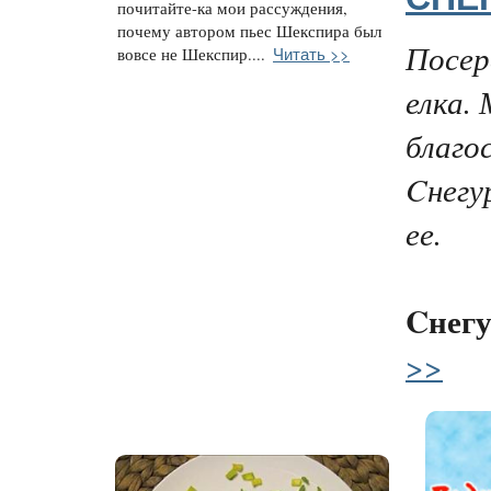
почитайте-ка мои рассуждения,
почему автором пьес Шекспира был
Посер
Читать >>
вовсе не Шекспир....
елка.
благо
Cнегу
ее.
Cнег
>>