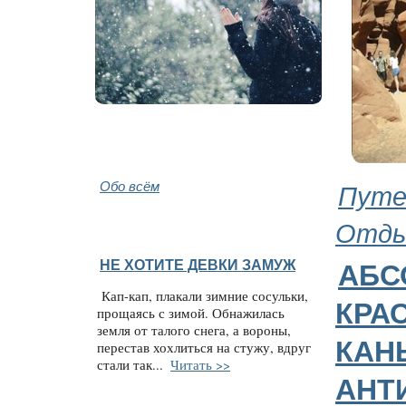
Обо всём
Путе
Отд
НЕ ХОТИТЕ ДЕВКИ ЗАМУЖ
АБС
Кап-кап, плакали зимние сосульки,
КРА
прощаясь с зимой. Обнажилась
земля от талого снега, а вороны,
КАН
перестав хохлиться на стужу, вдруг
стали так...
Читать >>
АНТ