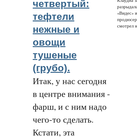
Клаудиа з
четвертый:
разрыдала
«Видес» и
тефтели
продюсер
смотрел на
нежные и
овощи
тушеные
(грубо).
Итак, у нас сегодня
в центре внимания -
фарш, и с ним надо
чего-то сделать.
Кстати, эта