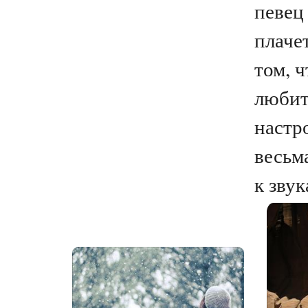
певец
плачет
том, ч
любит
настро
весьм
к звук