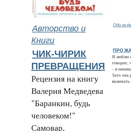
Авторство и
Обо всё
Книги
ПРО Ж
ЧИК-ЧИРИК
Я люблю 
говорит, 
ПРЕВРАЩЕНИЯ
– я начин
Зато она
Рецензия на книгу
включать.
Валерия Медведева
"Баранкин, будь
человеком!"
Самовар,