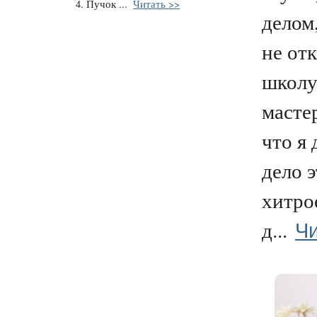
4. Пучок ...
Читать >>
делом
не от
школу
мастер
что я 
дело э
хитрое
Чи
д...