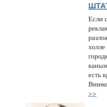
ШТА
Если 
рекла
разло
холле
город
каньо
есть к
Внима
>>