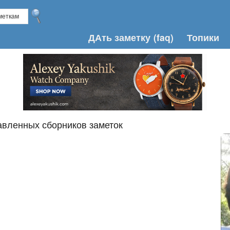
ДАть заметку
(faq)
Топики
авленных сборников заметок