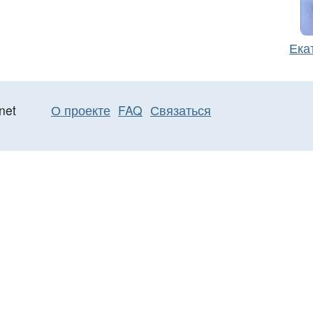
Ека
net
О проекте
FAQ
Связаться